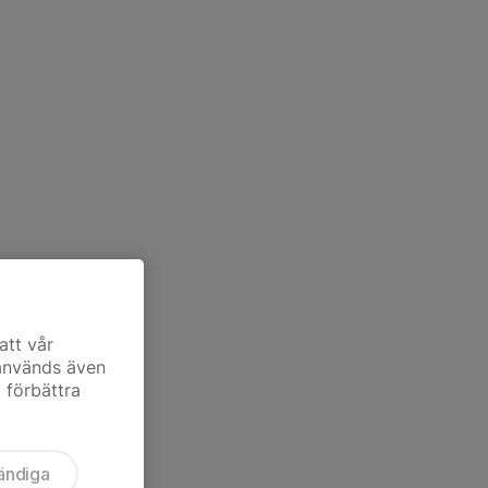
att vår
 används även
t förbättra
ändiga