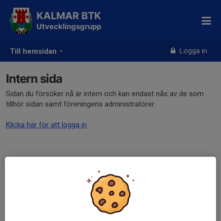
KALMAR BTK
Utvecklingsgrupp
Logga in
Till hemsidan
Intern sida
Sidan du försöker nå är intern och kan endast nås av de som
tillhör sidan samt föreningens administratörer.
Klicka här för att logga in