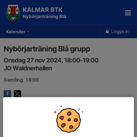
KALMAR BTK
Nybörjarträning Blå
Logga in
Kalender
Nybörjarträning Blå grupp
Onsdag 27 nov 2024, 18:00-19:00
JO Waldnerhallen
Samling: 18:00