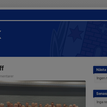
K
ff
Nästa
mentarer
Ingen 
Senast
Inga r