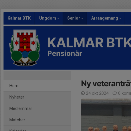
Kalmar BTK
Ungdom
Senior
Arrangemang
KALMAR BT
Pensionär
Ny veteranträ
Hem
24 okt 2024
0 kom
Nyheter
Medlemmar
Matcher