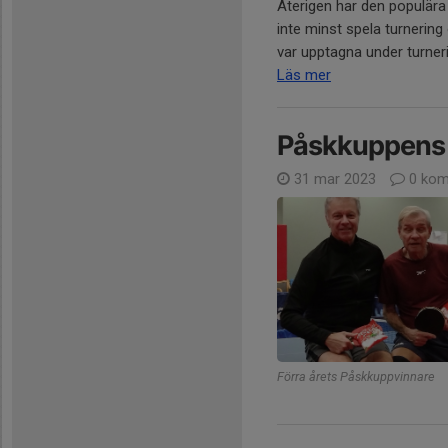
Återigen har den populära
inte minst spela turneri
var upptagna under turnerin
Läs mer
Påskkuppens 
31 mar 2023
0 kom
Förra årets Påskkuppvinnare