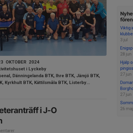
Nyhet
före
Viktig
klubbe
3 jul
Enigspe
28 jun
3 OKTOBER 2024
Hjälp 
pingis
ivitetshuset i Lyckeby
27 jun
senal, Dänningelanda BTK, Ihre BTK, Jämjö BTK,
, Kyrkhult BTK, Kättilsmåla BTK, Listerby...
Domare
Borgh
27 jun
Somma
teranträff i J-O
26 maj
n
entarer