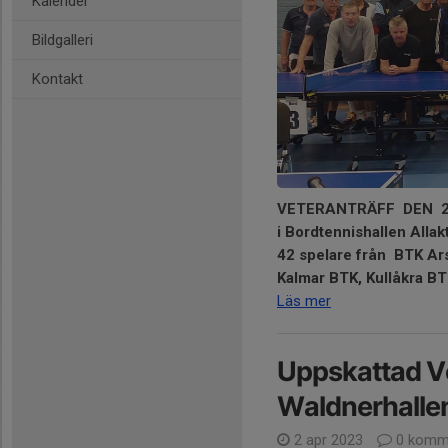
Kalender
Bildgalleri
Kontakt
VETERANTRÄFF DEN 2
i
Bordtennishallen Allakt
42 spelare från BTK Ar
Kal
mar BTK, Kullåkra BTK
Läs mer
Uppskattad Ve
Waldnerhalle
2 apr 2023
0 komm