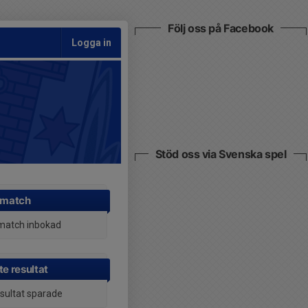
Följ oss på Facebook
Logga in
Stöd oss via Svenska spel
 match
match inbokad
e resultat
esultat sparade