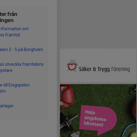
er från
ningen
 information om
ns framtid
len 2 - 5 juli Borgholm
oss utveckla framtidens
spelare
 till Enigspelen
olm
rläger