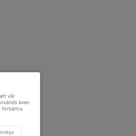
att vår
 används även
t förbättra
ändiga