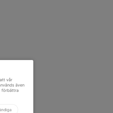
att vår
 används även
t förbättra
ändiga