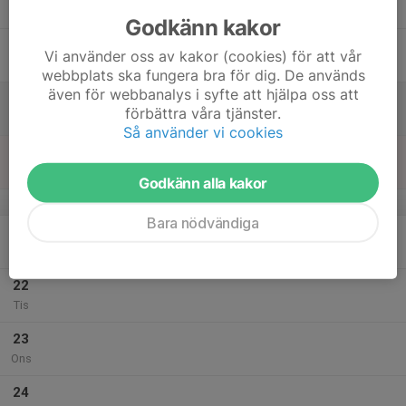
Tor
Godkänn kakor
18
Vi använder oss av kakor (cookies) för att vår
Fre
webbplats ska fungera bra för dig. De används
även för webbanalys i syfte att hjälpa oss att
19
förbättra våra tjänster.
Lör
Så använder vi cookies
20
Sön
Godkänn alla kakor
v.34
Bara nödvändiga
21
Mån
22
Tis
23
Ons
24