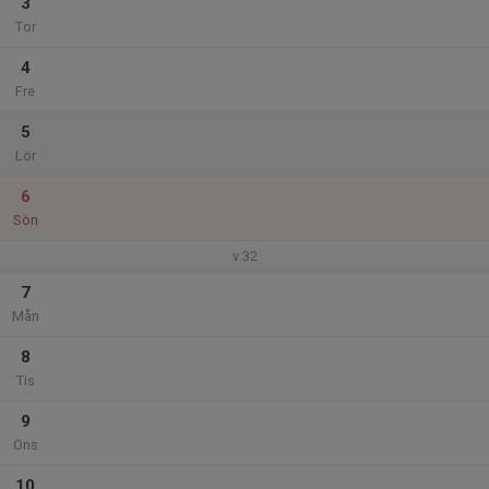
3
Tor
4
Fre
5
Lör
6
Sön
v.32
7
Mån
8
Tis
9
Ons
10