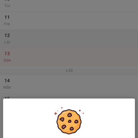
Tor
11
Fre
12
Lör
13
Sön
v.33
14
Mån
15
Tis
16
Ons
17