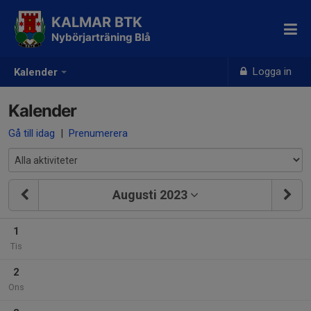
KALMAR BTK
Nybörjarträning Blå
Logga in
Kalender
Kalender
Gå till idag
|
Prenumerera
Augusti 2023
1
Tis
2
Ons