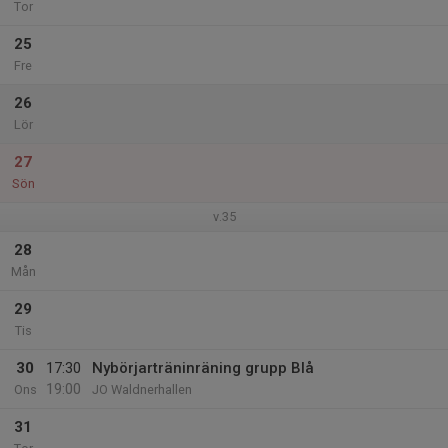
Tor
25
Fre
26
Lör
27
Sön
v.35
28
Mån
29
Tis
30
17:30
Nybörjarträninräning grupp Blå
19:00
Ons
JO Waldnerhallen
31