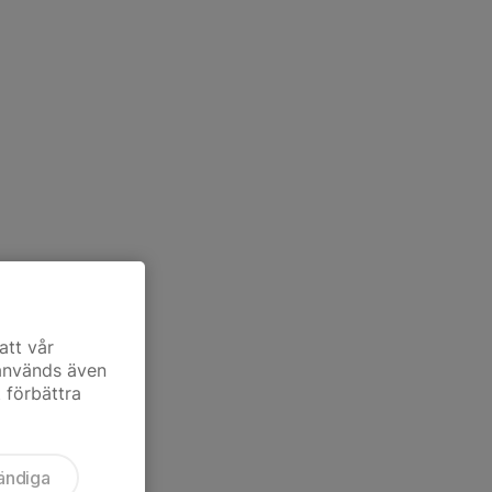
att vår
 används även
t förbättra
ändiga