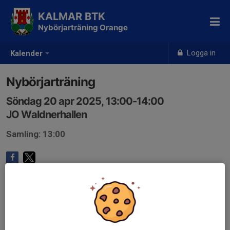
KALMAR BTK
Nybörjarträning Orange
Logga in
Kalender
Nybörjarträning
Söndag 20 apr 2025, 13:00-14:00
JO Waldnerhallen
Samling: 13:00