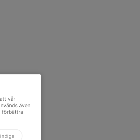
att vår
 används även
t förbättra
ändiga