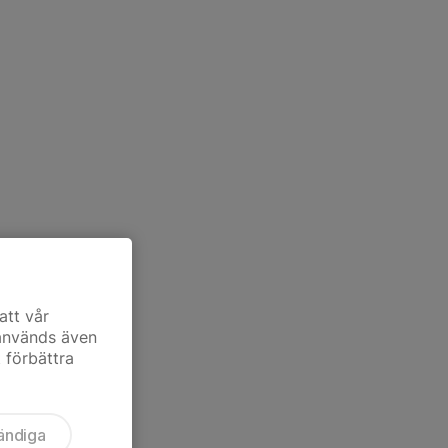
att vår
 används även
t förbättra
ändiga