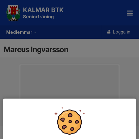
KALMAR BTK
Seniorträning
Logga in
Medlemmar
Marcus Ingvarsson
Ålder
38 år