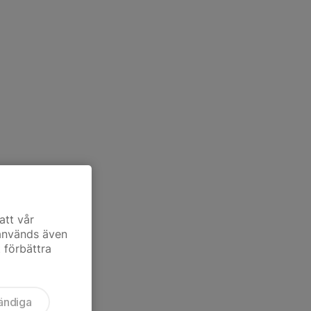
att vår
 används även
t förbättra
ändiga