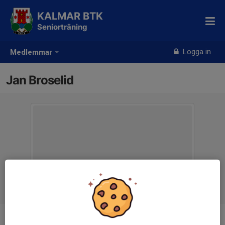
KALMAR BTK
Seniorträning
Logga in
Medlemmar
Jan Broselid
Ålder
79 år