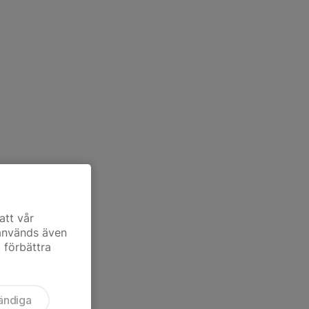
att vår
 används även
t förbättra
ändiga