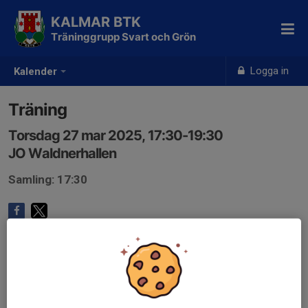
KALMAR BTK
Träninggrupp Svart och Grön
Logga in
Kalender
Träning
Torsdag 27 mar 2025, 17:30-19:30
JO Waldnerhallen
Samling: 17:30