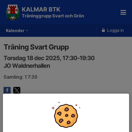
KALMAR BTK
Träninggrupp Svart och Grön
Logga in
Kalender
Träning Svart Grupp
Torsdag 18 dec 2025, 17:30-19:30
JO Waldnerhallen
Samling: 17:30