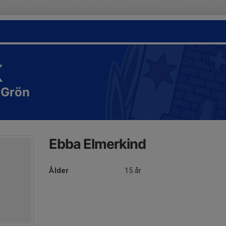
K
 Grön
Ebba Elmerkind
Ålder
15 år