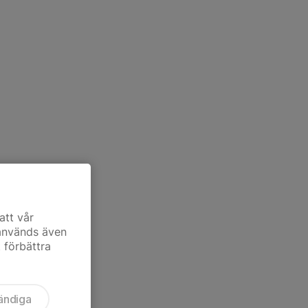
att vår
 används även
t förbättra
ändiga