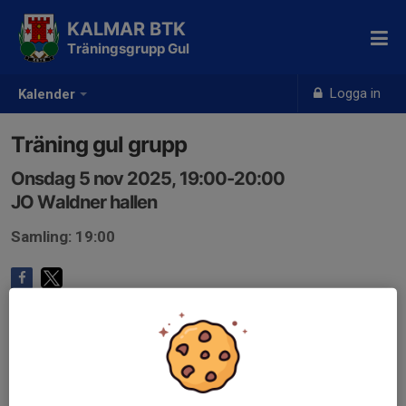
KALMAR BTK
Träningsgrupp Gul
Logga in
Kalender
Träning gul grupp
Onsdag 5 nov 2025, 19:00-20:00
JO Waldner hallen
Samling: 19:00