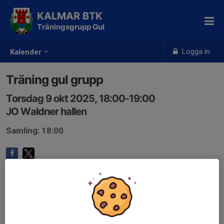
KALMAR BTK
Träningsgrupp Gul
Logga in
Kalender
Träning gul grupp
Torsdag 9 okt 2025, 18:00-19:00
JO Waldner hallen
Samling: 18:00