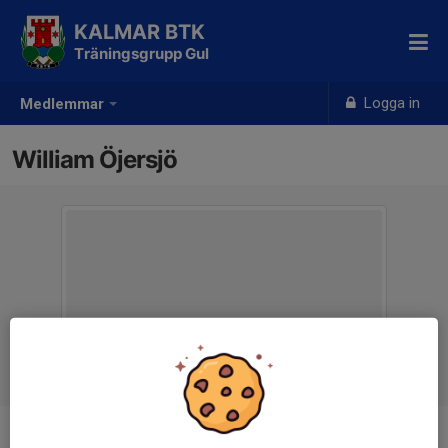
KALMAR BTK
Träningsgrupp Gul
Logga in
Medlemmar
William Öjersjö
Ålder
12 år