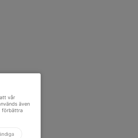
att vår
 används även
t förbättra
ändiga