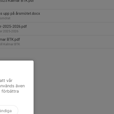
2025 Kalmar BTK.pdf
as upp på årsmötet.docx
årsmötet
er-2025-2026.pdf
ler 2025-2026
mar BTK.pdf
till Kalmar BTK
att vår
 används även
t förbättra
ändiga