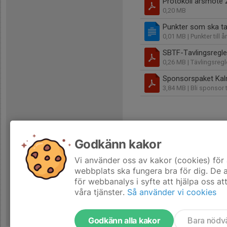
Protokoll årsmöte 
0,20 MB
Punkter som ska t
0,01 MB
| Punkter till 
SBTF-Tavlingsregl
0,26 MB
| Tävlingsreg
Sponsorspaket Kal
3,84 MB
| Bli sponsor 
Godkänn kakor
Vi använder oss av kakor (cookies) för 
webbplats ska fungera bra för dig. De
för webbanalys i syfte att hjälpa oss at
våra tjänster.
Så använder vi cookies
Godkänn alla kakor
Bara nödv