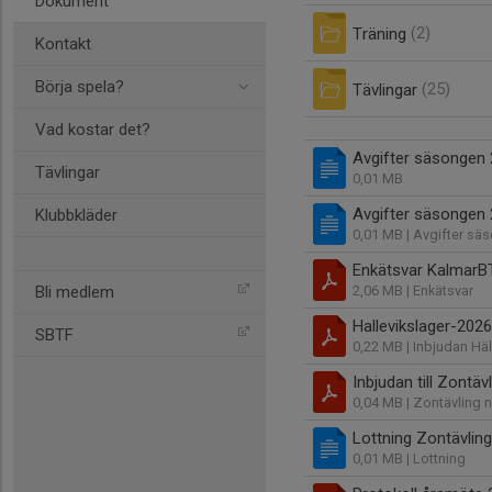
Dokument
Träning
(2)
Kontakt
Börja spela?
Tävlingar
(25)
Vad kostar det?
Avgifter säsongen
Tävlingar
0,01 MB
Avgifter säsongen
Klubbkläder
0,01 MB
| Avgifter s
Enkätsvar KalmarB
Bli medlem
2,06 MB
| Enkätsvar
Hallevikslager-2026
SBTF
0,22 MB
| Inbjudan Häl
Inbjudan till Zontä
0,04 MB
| Zontävling n
Lottning Zontävlin
0,01 MB
| Lottning