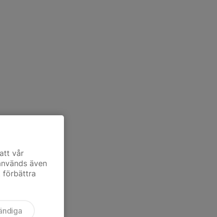
att vår
 används även
t förbättra
ändiga