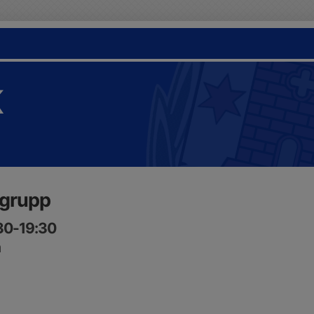
K
 grupp
:30-19:30
n