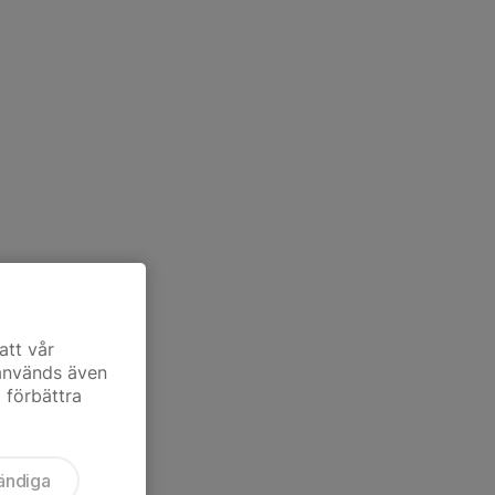
att vår
 används även
t förbättra
ändiga