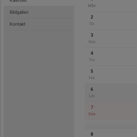
Kalender
Mån
Bildgalleri
2
Kontakt
Tis
3
Ons
4
Tor
5
Fre
6
Lör
7
Sön
8