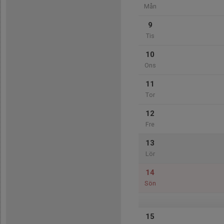
Mån
9
Tis
10
Ons
11
Tor
12
Fre
13
Lör
14
Sön
15