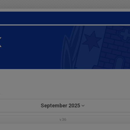
K
a
September 2025
v.36