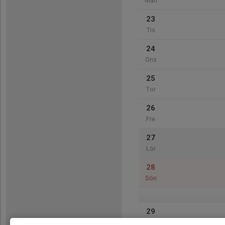
Mån
23
Tis
24
Ons
25
Tor
26
Fre
27
Lör
28
Sön
29
Mån