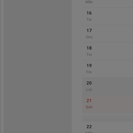
Mån
16
Tis
17
Ons
18
Tor
19
Fre
20
Lör
21
Sön
22