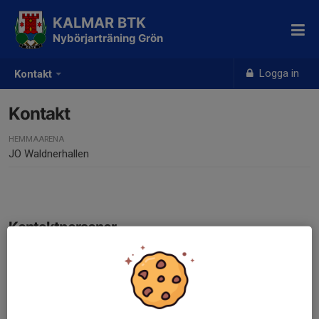
KALMAR BTK
Nybörjarträning Grön
Logga in
Kontakt
Kontakt
HEMMAARENA
JO Waldnerhallen
Kontaktpersoner
Marcus Erlandsson
Tränare
070-447 38 80
mail@marquz.com