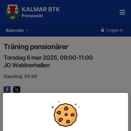
KALMAR BTK
Pensionär
Logga in
Kalender
Träning pensionärer
Torsdag 6 mar 2025, 09:00-11:00
JO Waldnerhallen
Samling: 09:00