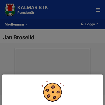
KALMAR BTK
Pensionär
Logga in
Medlemmar
Jan Broselid
Ålder
79 år