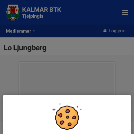
KALMAR BTK
Tjejpingis
Logga in
Medlemmar
Lo Ljungberg
Ålder
11 år