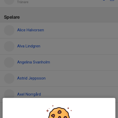
Tränare
Spelare
Alice Halvorsen
Alva Lindgren
Angelina Svanholm
Astrid Jeppsson
Axel Norrgård
Emma Furnes