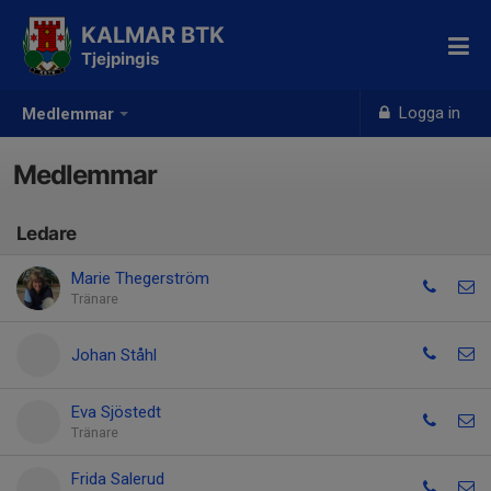
KALMAR BTK
Tjejpingis
Logga in
Medlemmar
Medlemmar
Ledare
Marie Thegerström
Tränare
Johan Ståhl
Eva Sjöstedt
Tränare
Frida Salerud