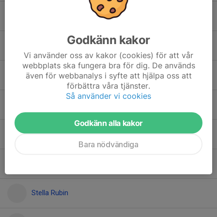
Estrid Medrin
Godkänn kakor
Hedda Mansnerus
Vi använder oss av kakor (cookies) för att vår
webbplats ska fungera bra för dig. De används
Lo Ljungberg
även för webbanalys i syfte att hjälpa oss att
förbättra våra tjänster.
Så använder vi cookies
Louise Ahlgren
Godkänn alla kakor
Nea Gashi
Bara nödvändiga
Saga Dacke
Stella Rubin