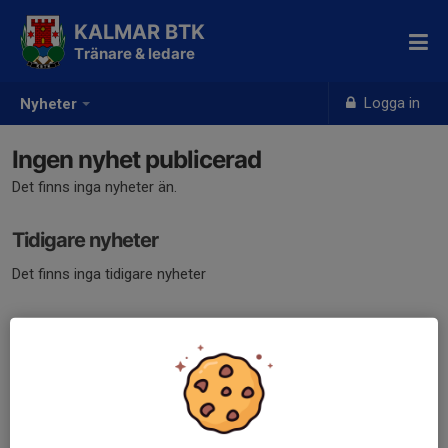
KALMAR BTK
Tränare & ledare
Logga in
Nyheter
Ingen nyhet publicerad
Det finns inga nyheter än.
Tidigare nyheter
Det finns inga tidigare nyheter