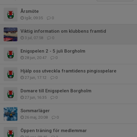
Årsmöte
Igår, 09:35
0
Viktig information om klubbens framtid
3 jul, 07:58
0
Enigspelen 2 - 5 juli Borgholm
28 jun, 20:47
0
Hjälp oss utveckla framtidens pingisspelare
27 jun, 17:12
0
Domare till Enigspelen Borgholm
27 jun, 16:35
0
Sommarläger
26 maj, 20:08
0
Öppen träning för medlemmar