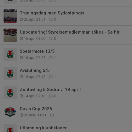
28 apr, 08:45
2
Träningsdag med Sydostpingis
26 apr, 21:51
0
Uppdatering! Styrelsemedlemmar sökes - Se hit!
16 apr, 08:00
0
Spelarmöte 13/5
16 apr, 06:57
1
Avslutning 5/5
16 apr, 06:48
1
Zontävling 5 Södra vi 18 april
14 apr, 07:13
0
Davis Cup 2026
26 mar, 11:31
1
Utlämning klubbkläder