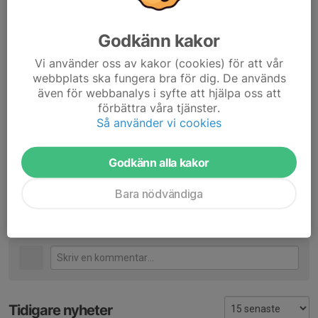
Namn: Alexander Dahl
Mejladress: lallejonsson@live.se
Telefonnummer: 0721776233
Godkänn kakor
Vi använder oss av kakor (cookies) för att vår
Tillsammans kan vi ge Kalmar BTK möjligheten att fortsätta sin
webbplats ska fungera bra för dig. De används
verksamhet och vara en härlig mötesplats för bordtennis i
även för webbanalys i syfte att hjälpa oss att
många år framöver.
förbättra våra tjänster.
Så använder vi cookies
Mvh Styrelsen, Kalmar BTK
Godkänn alla kakor
Dela nyhet
Bara nödvändiga
Kommentarer
Tidigare nyheter