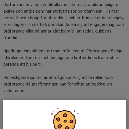
Därför vänder vi oss nu till alla medlemmar, föräldrar, tidigare
aktiva och andra som har ett hjärta för bordtennisen i Kalmar
som ett sista hopp för att rädda klubben. Kanske är det du själv,
eller någon i din närhet, som kan tänka sig att engagera sig som
ordförande eller på annat sätt bidra till att rädda klubbens
framtid.
Uppdraget innebär inte att man står ensam. Föreningens övriga
styrelsemedlemmar och engagerade krafter finns kvar och är
beredda att hjälpa till.
Det viktigaste just nu är att någon är villig att ta rollen som
ordförande så att föreningen kan fortsätta att bedriva sin
verksamhet.
Om du är intresserad eller vill veta mer är du varmt välkommen
att kontakta styrelsen.
Kontaktuppgifter: