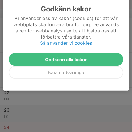
Sön
Godkänn kakor
v.34
Vi använder oss av kakor (cookies) för att vår
18
webbplats ska fungera bra för dig. De används
Mån
även för webbanalys i syfte att hjälpa oss att
förbättra våra tjänster.
19
Så använder vi cookies
Tis
20
Godkänn alla kakor
Ons
Bara nödvändiga
21
Tor
22
Fre
23
Lör
24