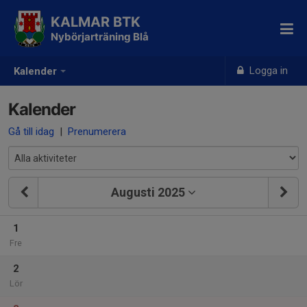
KALMAR BTK
Nybörjarträning Blå
Logga in
Kalender
Kalender
Gå till idag
|
Prenumerera
Augusti 2025
1
Fre
2
Lör