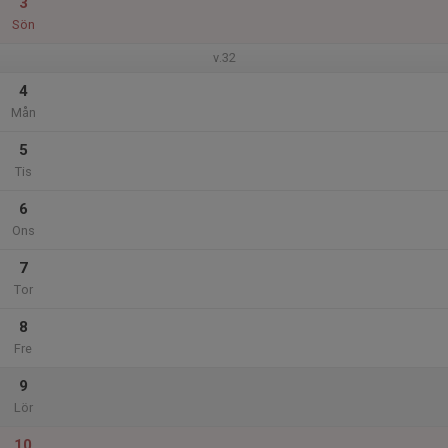
3
Sön
v.32
4
Mån
5
Tis
6
Ons
7
Tor
8
Fre
9
Lör
10