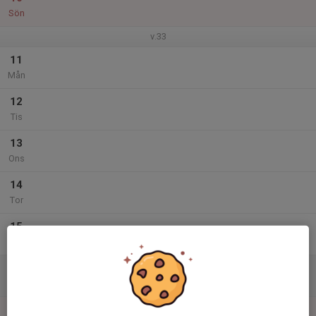
Sön
v.33
11
Mån
12
Tis
13
Ons
14
Tor
15
Fre
16
Lör
17