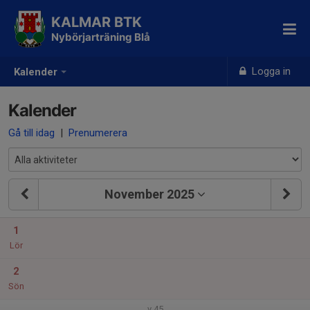
KALMAR BTK
Nybörjarträning Blå
Logga in
Kalender
Kalender
Gå till idag
|
Prenumerera
November 2025
1
Lör
2
Sön
v.45