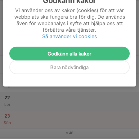
Godkänn kakor
17
Vi använder oss av kakor (cookies) för att vår
Mån
webbplats ska fungera bra för dig. De används
även för webbanalys i syfte att hjälpa oss att
18
förbättra våra tjänster.
Tis
Så använder vi cookies
19
18:00
Träning blå grupp
19:00
Ons
JO Waldnerhallen
Godkänn alla kakor
20
Bara nödvändiga
Tor
21
Fre
22
Lör
23
Sön
v.48