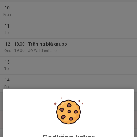
10
Mån
11
Tis
12
18:00
Träning blå grupp
19:00
Ons
JO Waldnerhallen
13
Tor
14
Fre
15
Lör
16
10:00
Extra träning blå grupp
11:30
Sön
JO Waldnerhallen
v.47