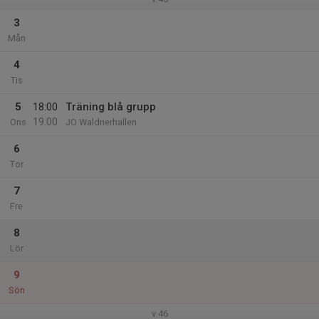
3
Mån
4
Tis
5
18:00
Träning blå grupp
19:00
Ons
JO Waldnerhallen
6
Tor
7
Fre
8
Lör
9
Sön
v.46