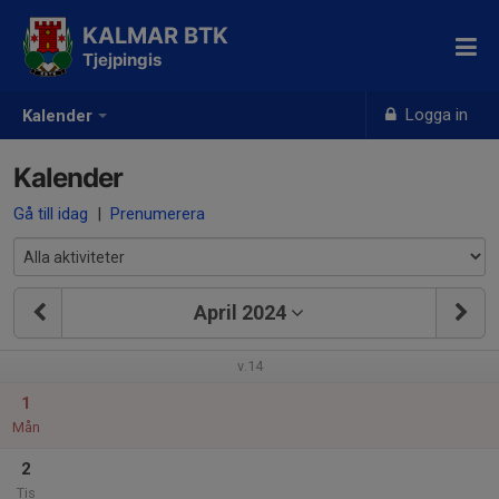
KALMAR BTK
Tjejpingis
Logga in
Kalender
Kalender
Gå till idag
|
Prenumerera
April 2024
v.14
1
Mån
2
Tis