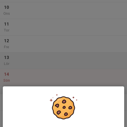
10
Ons
11
Tor
12
Fre
13
Lör
14
Sön
v.16
15
Mån
16
Tis