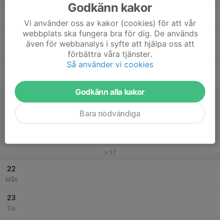
Godkänn kakor
17
Ons
Vi använder oss av kakor (cookies) för att vår
webbplats ska fungera bra för dig. De används
18
även för webbanalys i syfte att hjälpa oss att
Tor
förbättra våra tjänster.
Så använder vi cookies
19
Fre
Godkänn alla kakor
20
Lör
Bara nödvändiga
21
Sön
v.17
22
Mån
23
Tis