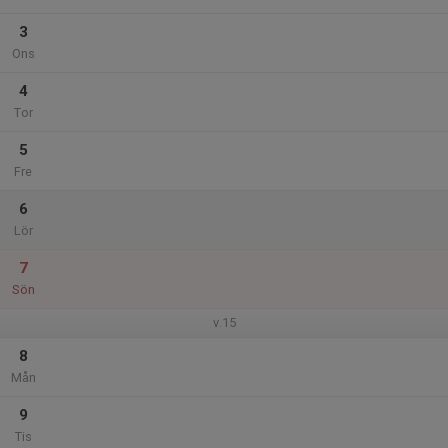
3
Ons
4
Tor
5
Fre
6
Lör
7
Sön
v.15
8
Mån
9
Tis