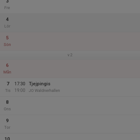
3
Fre
4
Lör
5
Sön
v.2
6
Mån
7
17:30
Tjejpingis
19:00
Tis
JO Waldnerhallen
8
Ons
9
Tor
10