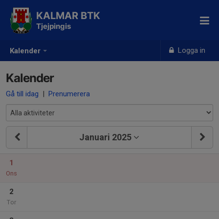
KALMAR BTK
Tjejpingis
Logga in
Kalender
Kalender
Gå till idag
|
Prenumerera
Januari 2025
1
Ons
2
Tor