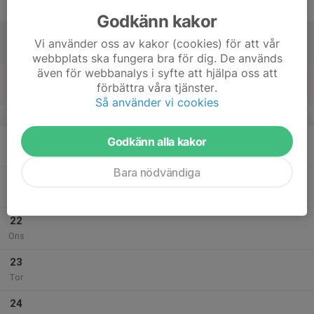
Fre
Godkänn kakor
18
Vi använder oss av kakor (cookies) för att vår
Lör
webbplats ska fungera bra för dig. De används
även för webbanalys i syfte att hjälpa oss att
19
förbättra våra tjänster.
Sön
Så använder vi cookies
v.4
20
Godkänn alla kakor
Mån
Bara nödvändiga
21
17:30
Tjejpingis
19:00
Tis
JO Waldnerhallen
22
Ons
23
Tor
24