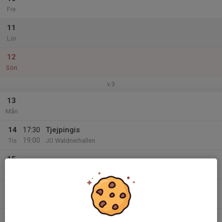
Fre
11
Lör
12
Sön
v.3
13
Mån
14
17:30
Tjejpingis
19:00
Tis
JO Waldnerhallen
15
Ons
16
Tor
17