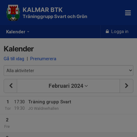
KALMAR BTK
Träninggrupp Svart och Grön
Logga in
Kalender
Kalender
Gå till idag
|
Prenumerera
Februari 2024
1
17:30
Träning grupp Svart
19:30
Tor
JO Waldnerhallen
2
Fre