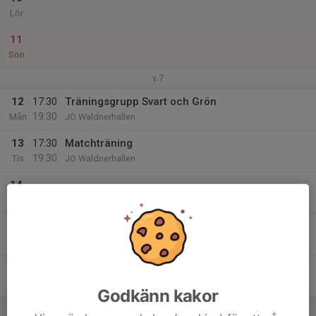
Lör
11
Sön
v.7
12
17:30
Träningsgrupp Svart och Grön
19:30
Mån
JO Waldnerhallen
13
17:30
Matchträning
19:30
Tis
JO Waldnerhallen
14
Ons
15
17:30
Träning grupp Svart
19:30
Tor
JO Waldnerhallen
16
Fre
Godkänn kakor
17