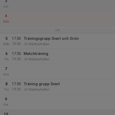
3
Lör
4
Sön
v.6
5
17:30
Träningsgrupp Svart och Grön
19:30
Mån
JO Waldnerhallen
6
17:30
Matchträning
19:30
Tis
JO Waldnerhallen
7
Ons
8
17:30
Träning grupp Svart
19:30
Tor
JO Waldnerhallen
9
Fre
10