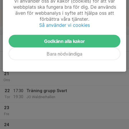
Vi använder oss av kakor (cookies) för att vår
Lör
webbplats ska fungera bra för dig. De används
även för webbanalys i syfte att hjälpa oss att
18
förbättra våra tjänster.
Sön
Så använder vi cookies
v.8
19
17:30
Träningsgrupp Svart och Grön
Godkänn alla kakor
19:30
Mån
JO Waldnerhallen
Bara nödvändiga
20
17:30
Matchträning
19:30
Tis
JO Waldnerhallen
21
Ons
22
17:30
Träning grupp Svart
19:30
Tor
JO Waldnerhallen
23
Fre
24