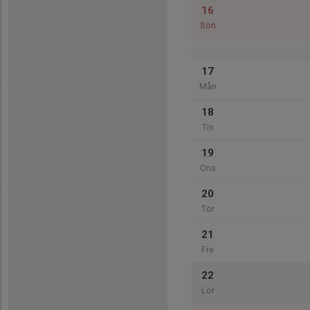
16
Sön
17
Mån
18
Tis
19
Ons
20
Tor
21
Fre
22
Lör