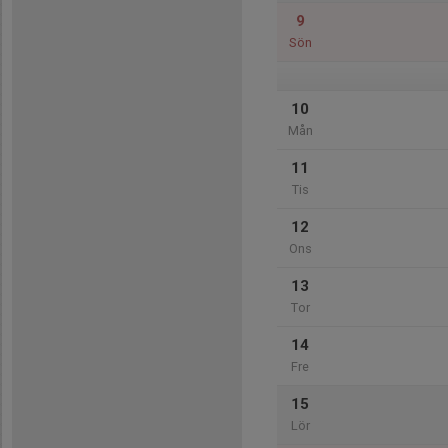
9
Sön
10
Mån
11
Tis
12
Ons
13
Tor
14
Fre
15
Lör