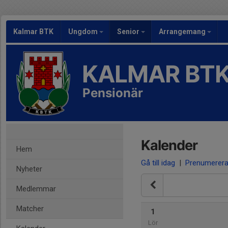
Kalmar BTK
Ungdom
Senior
Arrangemang
KALMAR BT
Pensionär
Kalender
Hem
Gå till idag
|
Prenumerer
Nyheter
Medlemmar
Matcher
1
Lör