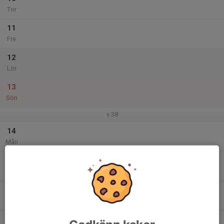
Tor
11
Fre
12
Lör
13
Sön
v.38
14
Mån
15
Tis
16
Ons
17