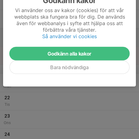
Godkänn kakor
Tor
Vi använder oss av kakor (cookies) för att vår
18
webbplats ska fungera bra för dig. De används
Fre
även för webbanalys i syfte att hjälpa oss att
förbättra våra tjänster.
19
Så använder vi cookies
Lör
20
Godkänn alla kakor
Sön
Bara nödvändiga
v.39
21
Mån
22
Tis
23
Ons
24