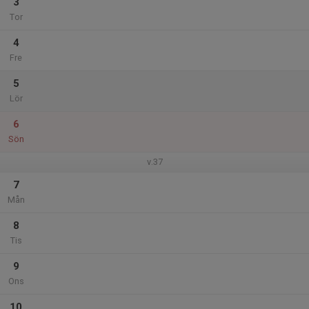
3
Tor
4
Fre
5
Lör
6
Sön
v.37
7
Mån
8
Tis
9
Ons
10